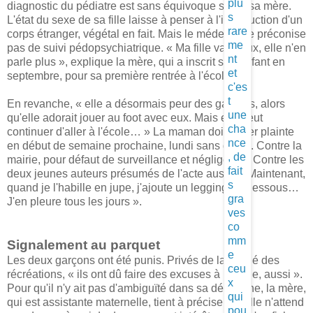
diagnostic du pédiatre est sans équivoque selon sa mère.
L'état du sexe de sa fille laisse à penser à l'introduction d'un
corps étranger, végétal en fait. Mais le médecin ne préconise
pas de suivi pédopsychiatrique. « Ma fille va mieux, elle n'en
parle plus », explique la mère, qui a inscrit son enfant en
septembre, pour sa première rentrée à l'école.
En revanche, « elle a désormais peur des garçons, alors
qu'elle adorait jouer au foot avec eux. Mais elle veut
continuer d'aller à l'école… » La maman doit porter plainte
en début de semaine prochaine, lundi sans doute. Contre la
mairie, pour défaut de surveillance et négligence. Contre les
deux jeunes auteurs présumés de l'acte aussi. « Maintenant,
quand je l'habille en jupe, j'ajoute un legging en dessous…
J'en pleure tous les jours ».
Signalement au parquet
Les deux garçons ont été punis. Privés de la moitié des
récréations, « ils ont dû faire des excuses à ma fille, aussi ».
Pour qu'il n'y ait pas d'ambiguïté dans sa démarche, la mère,
qui est assistante maternelle, tient à préciser qu'elle n'attend